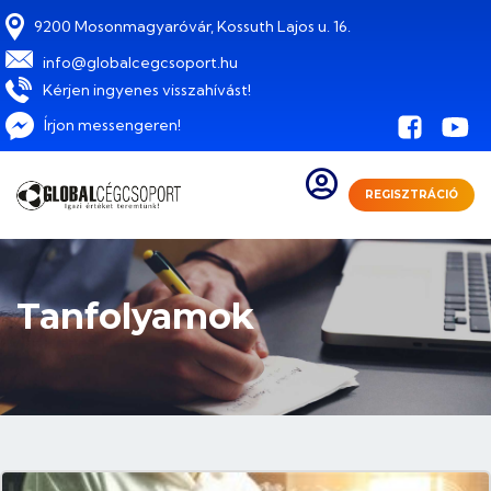
9200 Mosonmagyaróvár, Kossuth Lajos u. 16.
info@globalcegcsoport.hu
Kérjen ingyenes visszahívást!
Írjon messengeren!
REGISZTRÁCIÓ
Tanfolyamok